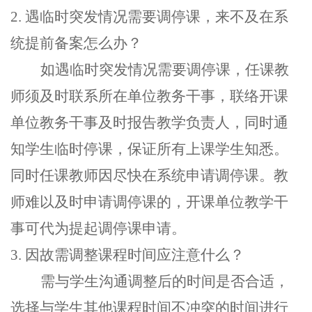
2.
遇临时突发情况需要调停课
，
来不及在系
统提前备案怎么办
？
如
遇临时突发情况需要调停课，
任课教
师须
及时
联系
所在单位教务干事，联络
开课
单位
教务
干事
及时报告教学负责人，同时通
知学生临时停课，保证所有上课学生知悉。
同时
任课教师因
尽快在系统申请调停课
。
教
师难以及时申请调停课的
，
开课单位教学干
事可代为提起调停课申请
。
3.
因故需调整课程时间应注意什么？
需与学生沟通调整后的时间是否合适，
选择与学生其他课程时间不冲突的时间进行