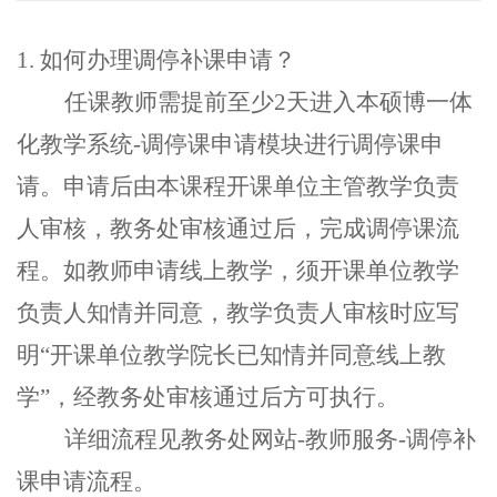
1.
如何办理调停补课申请？
任课教师需提前至少
2
天进入本硕博一体
化教学
系统
-
调停课申请模块进行调停课
申
请
。
申请后由
本课程开课单位
主管教学
负责
人审核，
教务
处
审核通过后，完成调停课流
程
。
如
教师
申请线上教学
，
须开课单位
教学
负责人
知情并同意
，
教学
负责人
审核时应写
明
“
开课单位
教学院长
已知情并同意线上教
学
”，
经教务处审核通过后方可执行。
详细流程见教务处网站
-
教师服务
-
调停补
课申请流程。