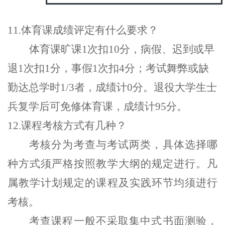
11.体育课成绩评定有什么要求？
体育课
旷课
1
次扣
10
分
，
病假
、
迟到或早
退
1
次扣
1
分
，
事假
1
次扣
4
分
；
考试舞弊或缺
勤达总学时
1/3
者
，
成绩计
0
分
。
退役大学生士
兵复学后可免修体育课
，
成绩计
95
分
。
12.课程考核方式有几种？
考核分为考查与考试两类，具体选择哪
种方式须严格按照教学大纲的规定进行。凡
属教学计划规定的课程及实践环节均须进行
考核。
考查课程一般不采取集中式书面测验，